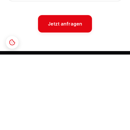
Jetzt anfragen
Helvetic Dynamics AG – Transport, Logistik,
Bauunternehmung, Personal Vermittlung und mehr.
UID: CHE-269.404.940
NAVIGATION